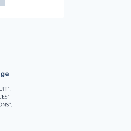
age
IT".
CES"
IONS".