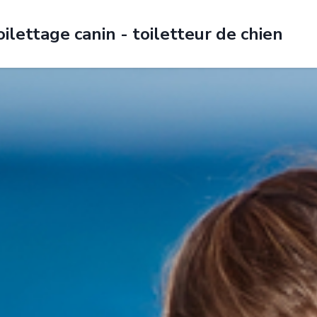
oilettage canin - toiletteur de chien